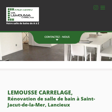
Passer
au
contenu
Une Question ?
Contactez-nous.
06 78 77 40 78
ZA de la Bourdonnais
Montgerval 35520 La Mézière
FORMULAIRE DE CONTACT
LEMOUSSE CARRELAGE,
Rénovation de salle de bain à Saint-
Jacut-de-la-Mer, Lancieux