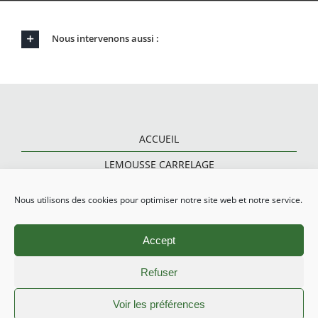
Nous intervenons aussi :
ACCUEIL
LEMOUSSE CARRELAGE
CARRELAGE ET PARQUET
Nous utilisons des cookies pour optimiser notre site web et notre service.
RÉNOVATION SALLE DE BAINS
Accept
CARRELAGE EXTÉRIEUR
CONTACT
Refuser
Voir les préférences