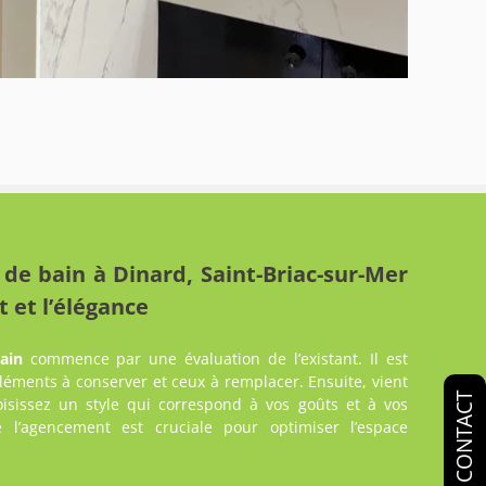
 de bain à Dinard, Saint-Briac-sur-Mer
t et l’élégance
ain
commence par une évaluation de l’existant. Il est
léments à conserver et ceux à remplacer. Ensuite, vient
CONTACT
isissez un style qui correspond à vos goûts et à vos
e l’agencement est cruciale pour optimiser l’espace