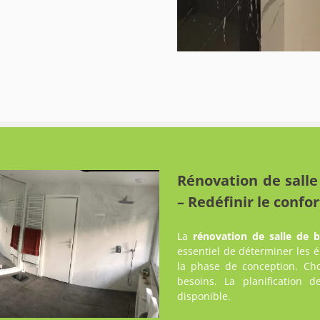
Rénovation de salle
– Redéfinir le confor
La
rénovation de salle de b
essentiel de déterminer les é
la phase de conception. Cho
besoins. La planification d
disponible.