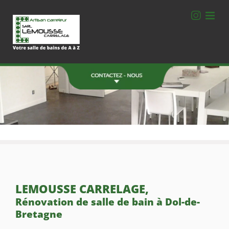
Passer
au
contenu
Une Question ?
Contactez-nous.
06 78 77 40 78
ZA de la Bourdonnais
Montgerval 35520 La Mézière
FORMULAIRE DE CONTACT
LEMOUSSE CARRELAGE,
Rénovation de salle de bain à Dol-de-
Bretagne