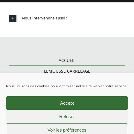
Nous intervenons aussi :
ACCUEIL
LEMOUSSE CARRELAGE
CARRELAGE ET PARQUET
Nous utilisons des cookies pour optimiser notre site web et notre service.
RÉNOVATION SALLE DE BAINS
Accept
CARRELAGE EXTÉRIEUR
CONTACT
Refuser
Voir les préférences