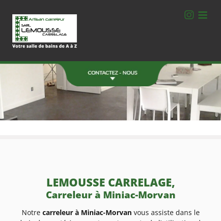
Passer
au
contenu
Une Question ?
Contactez-nous.
06 78 77 40 78
ZA de la Bourdonnais
Montgerval 35520 La Mézière
FORMULAIRE DE CONTACT
LEMOUSSE CARRELAGE,
Carreleur à Miniac-Morvan
Notre
carreleur à Miniac-Morvan
vous assiste dans le