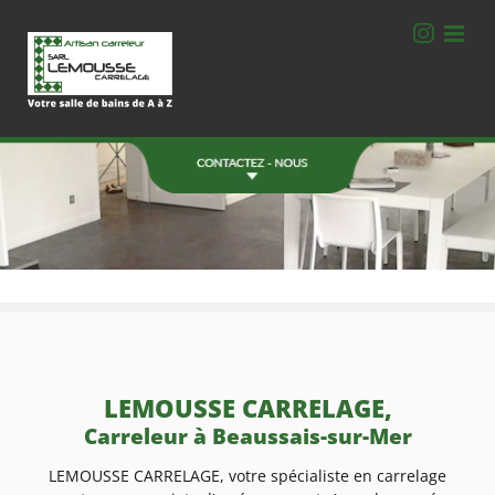
Passer
au
contenu
Une Question ?
Contactez-nous.
06 78 77 40 78
ZA de la Bourdonnais
Montgerval 35520 La Mézière
FORMULAIRE DE CONTACT
LEMOUSSE CARRELAGE,
Carreleur à Beaussais-sur-Mer
LEMOUSSE CARRELAGE, votre spécialiste en carrelage