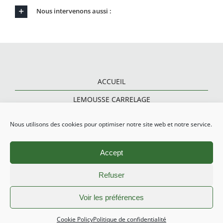
Nous intervenons aussi :
ACCUEIL
LEMOUSSE CARRELAGE
CARRELAGE ET PARQUET
Nous utilisons des cookies pour optimiser notre site web et notre service.
RÉNOVATION SALLE DE BAINS
Accept
CARRELAGE EXTÉRIEUR
CONTACT
Refuser
Voir les préférences
LEMOUSSE
|
MENTIONS LÉGALES
|
Cookie Policy
Politique de confidentialité
POLITIQUE DE CONFIDENTIALITÉ
|
PLAN DE SITE