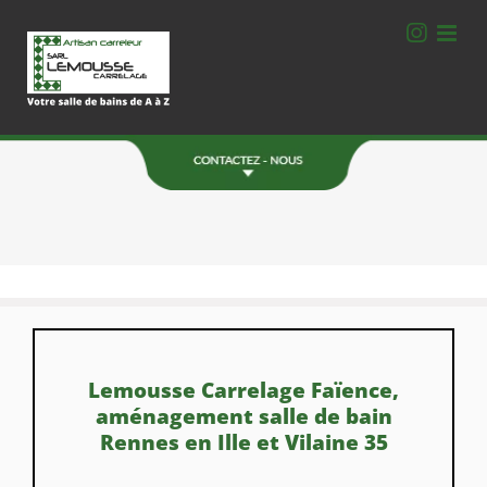
Passer
au
contenu
Une Question ?
Contactez-nous.
06 78 77 40 78
ZA de la Bourdonnais
Montgerval 35520 La Mézière
FORMULAIRE DE CONTACT
Lemousse Carrelage Faïence,
aménagement salle de bain
Rennes en Ille et Vilaine 35