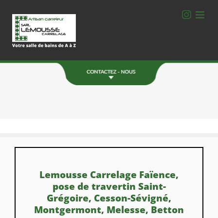
Passer
au
contenu
Une Question ?
Contactez-nous.
06 78 77 40 78
ZA de la Bourdonnais
Montgerval 35520 La Mézière
FORMULAIRE DE CONTACT
Lemousse Carrelage Faïence,
pose de travertin Saint-
Grégoire, Cesson-Sévigné,
Montgermont, Melesse, Betton